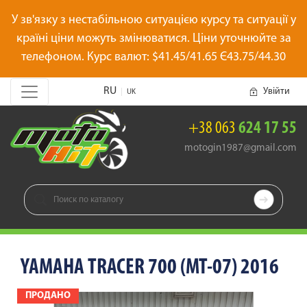
У зв'язку з нестабільною ситуацією курсу та ситуації у
країні ціни можуть змінюватися. Ціни уточнюйте за
телефоном. Курс валют: $41.45/41.65 Є43.75/44.30
RU
Увійти
|
UK
+38 063
624 17 55
motogin1987@gmail.com

YAMAHA TRACER 700 (MT-07) 2016
ПРОДАНО