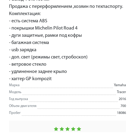
Продажа с перерформлением ,хозяин по техпаспорту.
Комплектация:
- есть система ABS
- покрышки Michelin Pilot Road 4
- дуги защитные, рамки под кофры
- багажная система
- usb зарядка
- доп. свет (режимы свет, стробоскоп)
- ветровое стекло
- удлиненное заднее крыло
- хаггер GP kompozit
Марка
Yamaha
Модель
Tracer
Год выпуска
2016
Объем двигателя
700
Пробег
18086