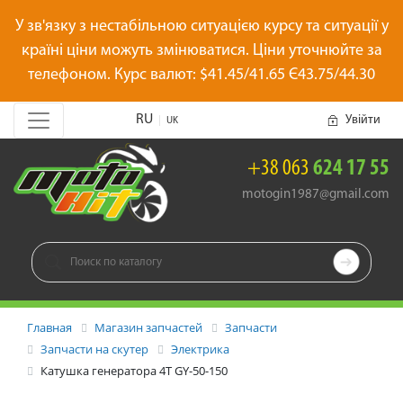
У зв'язку з нестабільною ситуацією курсу та ситуації у
країні ціни можуть змінюватися. Ціни уточнюйте за
телефоном. Курс валют: $41.45/41.65 Є43.75/44.30
RU
Увійти
|
UK
+38 063
624 17 55
motogin1987@gmail.com

Главная
Магазин запчастей
Запчасти
Запчасти на скутер
Электрика
Катушка генератора 4T GY-50-150