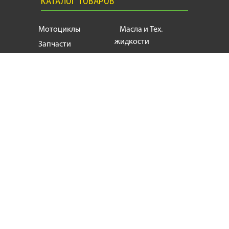
КАТАЛОГ ТОВАРОВ
Мотоциклы
Масла и Тех.
жидкости
Запчасти
Моторезина
Расходники
Мотоэкипировка
Аксессуары
Мотозапчасти, продажа и ремонт
мотоциклов
и
скутеров
+38
(063) 624 17 55
motogin1987@gmail.com