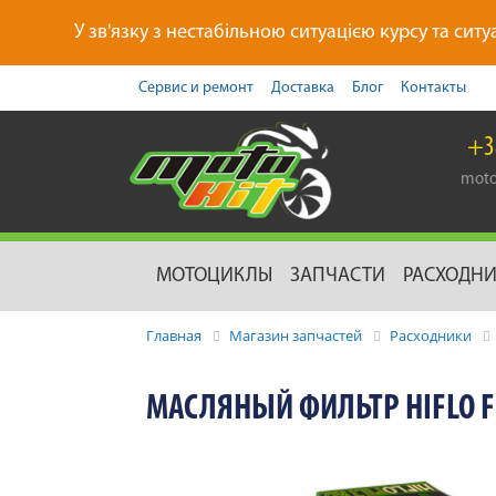
У зв'язку з нестабільною ситуацією курсу та ситу
Сервис и ремонт
Доставка
Блог
Контакты
+3
moto
МОТОЦИКЛЫ
ЗАПЧАСТИ
РАСХОДН
Главная
Магазин запчастей
Расходники
МАСЛЯНЫЙ ФИЛЬТР HIFLO F