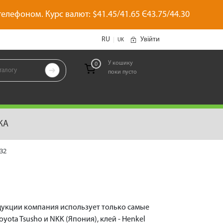
 телефоном. Курс валют: $41.45/41.65 Є43.75/44.30
RU
Увійти
|
UK
У кошику
0

поки пусто
позиций
КА
32
дукции компания использует только самые
yota Tsusho и NKK (Япония), клей - Henkel