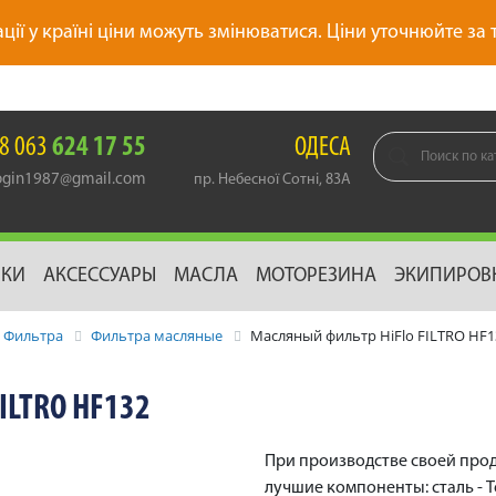
ації у країні ціни можуть змінюватися. Ціни уточнюйте за
8 063
624 17 55
ОДЕСА
gin1987@gmail.com
пр. Небесної Сотні, 83А
ИКИ
АКСЕССУАРЫ
МАСЛА
МОТОРЕЗИНА
ЭКИПИРОВ
Фильтра
Фильтра масляные
Масляный фильтр HiFlo FILTRO HF1
ILTRO HF132
При производстве своей про
лучшие компоненты: сталь - To