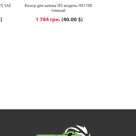
FE SAE
Визор для шлема IXS модель HX1100
темный
€)
1 784 грн.
(40.00 $)