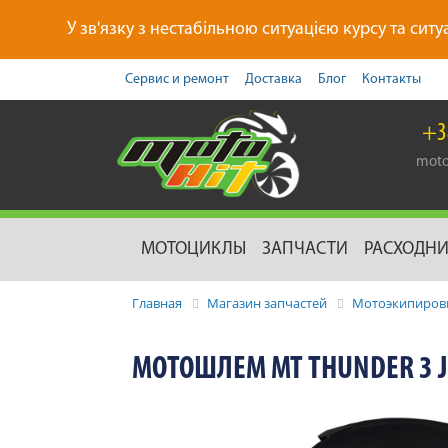
У зв'язку з нестабільною ситуацією курсу та ситу
Сервис и ремонт
Доставка
Блог
Контакты
+3
moto
МОТОЦИКЛЫ
ЗАПЧАСТИ
РАСХОДН
Главная
Магазин запчастей
Мотоэкипиров
МОТОШЛЕМ MT THUNDER 3 JE