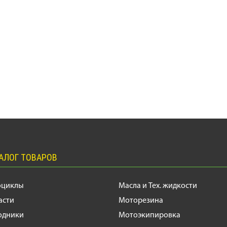
АЛОГ ТОВАРОВ
оциклы
Масла и Тех. жидкости
асти
Моторезина
одники
Мотоэкипировка