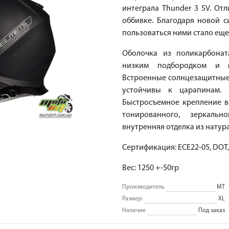
интеграла Thunder 3 SV. От
оббивке. Благодаря новой 
пользоваться ними стало еще
Оболочка из поликарбона
низким подбородком и м
Встроенные солнцезащитные 
устойчивы к царапинам. 
Быстросъемное крепление в
тонированного, зеркальн
внутренняя отделка из натур
Сертификация: ЕСЕ22-05, DOT,
Вес: 1250 +-50гр
Производитель
MT
Размер:
XL
Наличие
Под заказ