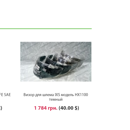
FE SAE
Визор для шлема IXS модель HX1100
темный
€)
1 784 грн.
(40.00 $)