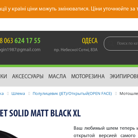
ації у країні ціни можуть змінюватися. Ціни уточнюйте за
8 063
624 17 55
ОДЕСА
gin1987@gmail.com
пр. Небесної Сотні, 83А
ИКИ
АКСЕССУАРЫ
МАСЛА
МОТОРЕЗИНА
ЭКИПИРОВ
ка
Шлема
Полулицевик (JET)/Открытый(OPEN FACE)
Мотошлем 
T SOLID MATT BLACK XL
Ваш любимый шлем теперь и
открытой версией самого