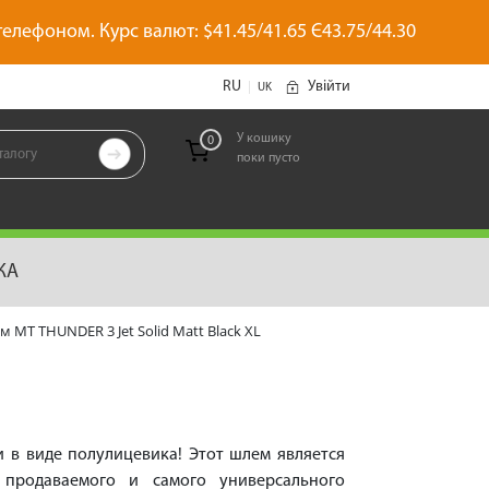
 телефоном. Курс валют: $41.45/41.65 Є43.75/44.30
RU
Увійти
|
UK
У кошику
0

поки пусто
позиций
КА
MT THUNDER 3 Jet Solid Matt Black XL
 в виде полулицевика! Этот шлем является
 продаваемого и самого универсального