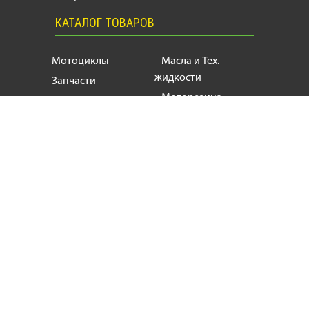
КАТАЛОГ ТОВАРОВ
Мотоциклы
Масла и Тех.
жидкости
Запчасти
Моторезина
Расходники
Мотоэкипировка
Аксессуары
Мотозапчасти, продажа и ремонт
мотоциклов
и
скутеров
+38
(063) 624 17 55
motogin1987@gmail.com