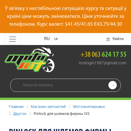
У зв'язку з нестабільною ситуацією курсу та ситуації у
країні ціни можуть змінюватися. Ціни уточнюйте за
телефоном. Курс валют: $41.45/41.65 Є43.75/44.30
RU
Увійти
|
UK
+38 063
624 17 55
motogin1987@gmail.com

Главная
Магазин запчастей
Мотоэкипировка
Другое
Pinlock для шлемов фирмы IXS