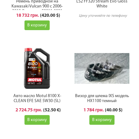
Ремень приводной на
LS2 FF320 Stream Evo Gloss
Kawasaki Vulcan 900 с 2006-
White
2019 Оригинал 59011-0021
18 732 грн.
(420.00 $)
Цену уточняйте по телефону
В корзину
Авто масло Motul 8100 X-
Визор для шлема IXS модель
CLEAN EFE SAE 5W30 (5L)
HX1100 темный
2 724.75 грн.
(52.50 €)
1 784 грн.
(40.00 $)
В корзину
В корзину