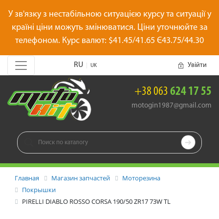
У зв'язку з нестабільною ситуацією курсу та ситуації у
країні ціни можуть змінюватися. Ціни уточнюйте за
телефоном. Курс валют: $41.45/41.65 Є43.75/44.30
RU
Увійти
|
UK
+38 063
624 17 55
motogin1987@gmail.com

Главная
Магазин запчастей
Моторезина
Покрышки
PIRELLI DIABLO ROSSO CORSA 190/50 ZR17 73W TL