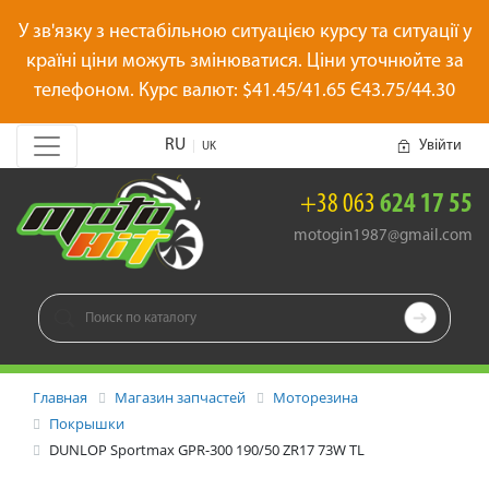
У зв'язку з нестабільною ситуацією курсу та ситуації у
країні ціни можуть змінюватися. Ціни уточнюйте за
телефоном. Курс валют: $41.45/41.65 Є43.75/44.30
RU
Увійти
|
UK
+38 063
624 17 55
motogin1987@gmail.com

Главная
Магазин запчастей
Моторезина
Покрышки
DUNLOP Sportmax GPR-300 190/50 ZR17 73W TL