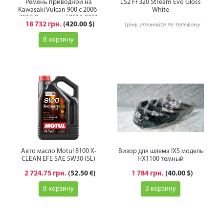
Ремень приводной на
LS2 FF320 Stream Evo Gloss
Kawasaki Vulcan 900 с 2006-
White
2019 Оригинал 59011-0021
18 732 грн.
(420.00 $)
Цену уточняйте по телефону
В корзину
Авто масло Motul 8100 X-
Визор для шлема IXS модель
CLEAN EFE SAE 5W30 (5L)
HX1100 темный
2 724.75 грн.
(52.50 €)
1 784 грн.
(40.00 $)
В корзину
В корзину