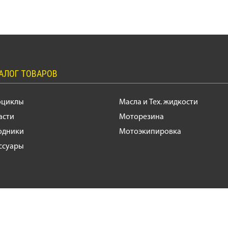
АЛОГ ТОВАРОВ
оциклы
Масла и Тех. жидкости
асти
Моторезина
одники
Мотоэкипировка
ссуары