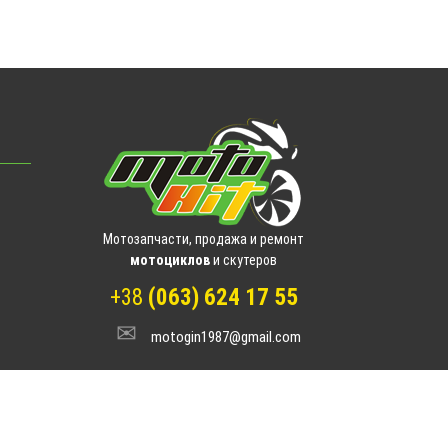
Мотозапчасти, продажа и ремонт
мотоциклов
и скутеров
+38
(063) 624 17 55
motogin1987@gmail.com