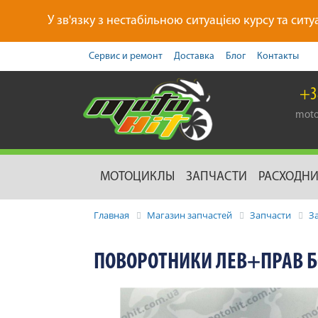
У зв'язку з нестабільною ситуацією курсу та ситу
Сервис и ремонт
Доставка
Блог
Контакты
+3
moto
МОТОЦИКЛЫ
ЗАПЧАСТИ
РАСХОДН
Главная
Магазин запчастей
Запчасти
З
ПОВОРОТНИКИ ЛЕВ+ПРАВ 