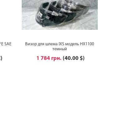
FE SAE
Визор для шлема IXS модель HX1100
темный
€)
1 784 грн.
(40.00 $)