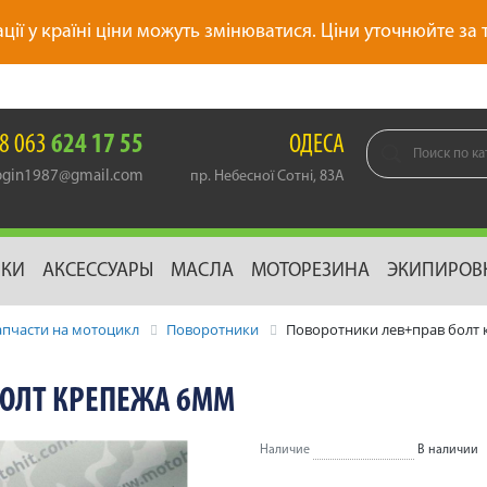
ації у країні ціни можуть змінюватися. Ціни уточнюйте за
8 063
624 17 55
ОДЕСА
gin1987@gmail.com
пр. Небесної Сотні, 83А
ИКИ
АКСЕССУАРЫ
МАСЛА
МОТОРЕЗИНА
ЭКИПИРОВ
апчасти на мотоцикл
Поворотники
Поворотники лев+прав болт
БОЛТ КРЕПЕЖА 6ММ
Наличие
В наличии