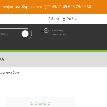
 телефоном. Курс валют: $41.45/41.65 Є43.75/44.30
RU
Увійти
|
UK
У кошику
0

поки пусто
позиций
КА
 крепежа 6мм