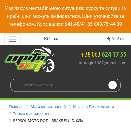
У зв'язку з нестабільною ситуацією курсу та ситуації у
країні ціни можуть змінюватися. Ціни уточнюйте за
телефоном. Курс валют: $41.45/41.65 Є43.75/44.30
RU
Увійти
|
UK
+38 063
624 17 55
motogin1987@gmail.com

Главная
Магазин запчастей
Масла и Тех. жидкости
Тормозная жидкость
REPSOL MOTO DOT 4 BRAKE FLUID, 0,5л