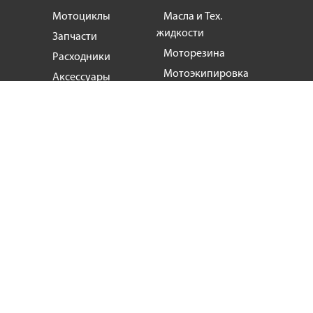
Мотоциклы
Масла и Тех.
жидкости
Запчасти
Моторезина
Расходники
Мотоэкипировка
Аксессуары
Мотозапчасти, продажа и ремонт
мотоциклов
и
скутеров
+38
(063) 624 17 55
motogin1987@gmail.com