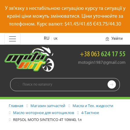
У зв'язку з нестабільною ситуацією курсу та ситуації у
країні ціни можуть змінюватися. Ціни уточнюйте за
телефоном. Курс валют: $41.45/41.65 Є43.75/44.30
RU
Увійти
|
UK
+38 063
624 17 55
motogin1987@gmail.com

Главная
Магазин запчастей
Масла и Тех. жидкости
Масло моторное для мотоциклов
4-Тактное
REPSOL MOTO SINTETICO 4T 10W40, 1л