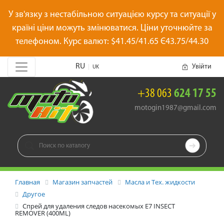
У зв'язку з нестабільною ситуацією курсу та ситуації у
країні ціни можуть змінюватися. Ціни уточнюйте за
телефоном. Курс валют: $41.45/41.65 Є43.75/44.30
RU
Увійти
|
UK
+38 063
624 17 55
motogin1987@gmail.com

Главная
Магазин запчастей
Масла и Тех. жидкости
Другое
Спрей для удаления следов насекомых E7 INSECT
REMOVER (400ML)