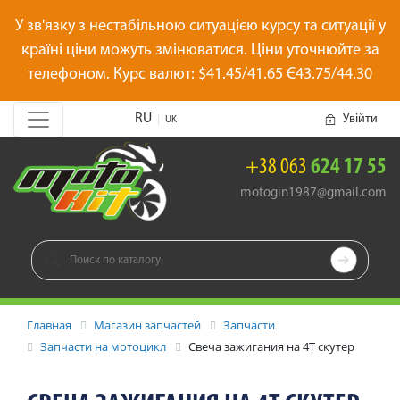
У зв'язку з нестабільною ситуацією курсу та ситуації у
країні ціни можуть змінюватися. Ціни уточнюйте за
телефоном. Курс валют: $41.45/41.65 Є43.75/44.30
RU
Увійти
|
UK
+38 063
624 17 55
motogin1987@gmail.com

Главная
Магазин запчастей
Запчасти
Запчасти на мотоцикл
Свеча зажигания на 4Т скутер