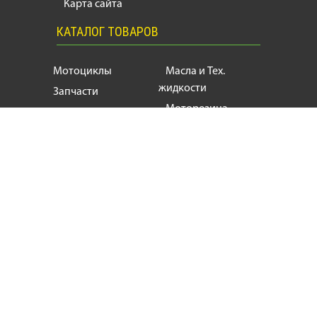
Карта сайта
КАТАЛОГ ТОВАРОВ
Мотоциклы
Масла и Тех.
жидкости
Запчасти
Моторезина
Расходники
Мотоэкипировка
Аксессуары
Мотозапчасти, продажа и ремонт
мотоциклов
и
скутеров
+38
(063) 624 17 55
motogin1987@gmail.com