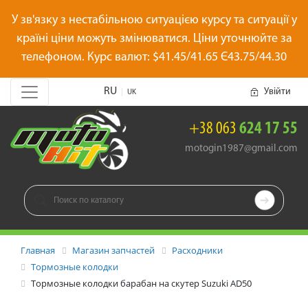
У зв'язку з нестабільною ситуацією курсу та ситуації у
країні ціни можуть змінюватися. Ціни уточнюйте за
телефоном. Курс валют: $41.45/41.65 Є43.75/44.30
RU
Увійти
|
UK
+38 063
624 17 55
motogin1987@gmail.com

Главная
Магазин запчастей
Расходники
Тормозные колодки
Тормозные колодки барабан на скутер Suzuki AD50