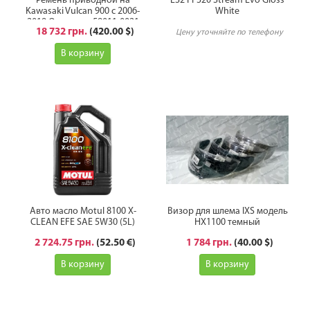
Ремень приводной на
LS2 FF320 Stream Evo Gloss
Kawasaki Vulcan 900 с 2006-
White
2019 Оригинал 59011-0021
18 732 грн.
(420.00 $)
Цену уточняйте по телефону
В корзину
Авто масло Motul 8100 X-
Визор для шлема IXS модель
CLEAN EFE SAE 5W30 (5L)
HX1100 темный
2 724.75 грн.
(52.50 €)
1 784 грн.
(40.00 $)
В корзину
В корзину