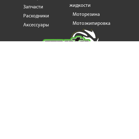
жидкости
Запчасти
Моторезина
Расходники
Мотоэкипировка
Аксессуары
Мотозапчасти, продажа и ремонт
мотоциклов
и
скутеров
+38
(063) 624 17 55
motogin1987@gmail.com
©2022 MotoHit