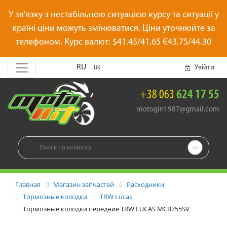
У зв'язку з нестабільною ситуацією курсу та ситуації у
країні ціни можуть змінюватися. Ціни уточнюйте за
телефоном. Курс валют: $41.45/41.65 Є43.75/44.30
RU
Увійти
|
UK
+38 063
624 17 55
motogin1987@gmail.com

Главная
Магазин запчастей
Расходники
Тормозные колодки
TRW Lucas
Тормозные колодки передние TRW LUCAS MCB755SV