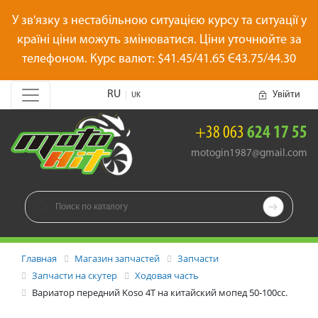
У зв'язку з нестабільною ситуацією курсу та ситуації у
країні ціни можуть змінюватися. Ціни уточнюйте за
телефоном. Курс валют: $41.45/41.65 Є43.75/44.30
RU
Увійти
|
UK
+38 063
624 17 55
motogin1987@gmail.com

Главная
Магазин запчастей
Запчасти
Запчасти на скутер
Ходовая часть
Вариатор передний Koso 4T на китайский мопед 50-100сс.