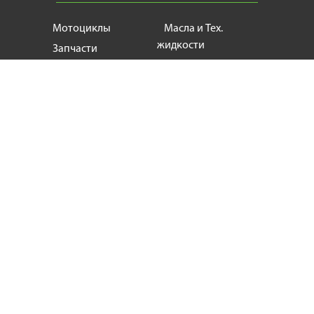
Мотоциклы
Масла и Тех.
жидкости
Запчасти
Моторезина
Расходники
Мотоэкипировка
Аксессуары
Мотозапчасти, продажа и ремонт
мотоциклов
и
скутеров
+38
(063) 624 17 55
motogin1987@gmail.com