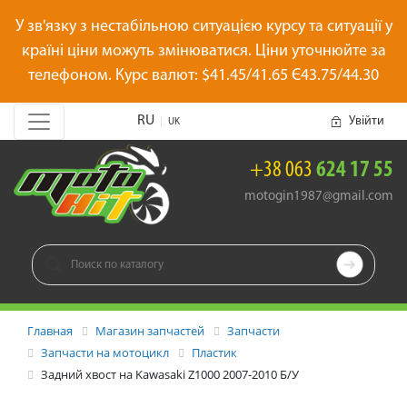
У зв'язку з нестабільною ситуацією курсу та ситуації у
країні ціни можуть змінюватися. Ціни уточнюйте за
телефоном. Курс валют: $41.45/41.65 Є43.75/44.30
RU
Увійти
|
UK
+38 063
624 17 55
motogin1987@gmail.com

Главная
Магазин запчастей
Запчасти
Запчасти на мотоцикл
Пластик
Задний хвост на Kawasaki Z1000 2007-2010 Б/У