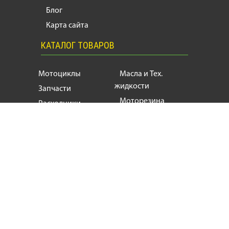
Блог
Карта сайта
КАТАЛОГ ТОВАРОВ
Мотоциклы
Масла и Тех.
жидкости
Запчасти
Моторезина
Расходники
Мотоэкипировка
Аксессуары
Мотозапчасти, продажа и ремонт
мотоциклов
и
скутеров
+38
(063) 624 17 55