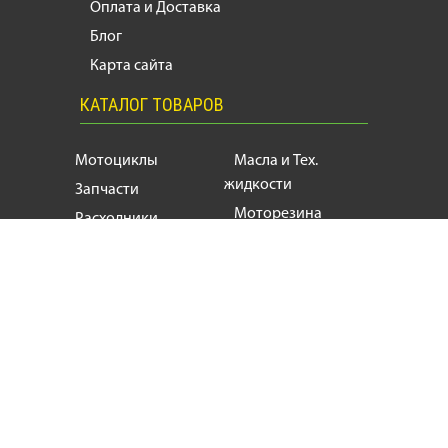
Оплата и Доставка
Блог
Карта сайта
КАТАЛОГ ТОВАРОВ
Мотоциклы
Масла и Тех.
жидкости
Запчасти
Моторезина
Расходники
Мотоэкипировка
Аксессуары
Мотозапчасти, продажа и ремонт
мотоциклов
и
скутеров
+38
(063) 624 17 55