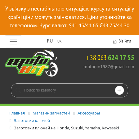
У зв'язку з нестабільною ситуацією курсу та ситуації у
країні ціни можуть змінюватися. Ціни уточнюйте за
телефоном. Курс валют: $41.45/41.65 Є43.75/44.30
RU
Увійти
|
UK
+38 063
624 17 55
motogin1987@gmail.com

Главная
Магазин запчастей
Аксессуары
Заготовки ключей
Заготовки ключей на Honda, Suzuki, Yamaha, Kawasaki