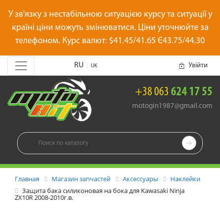
У зв'язку з нестабільною ситуацією курсу та ситуації у
країні ціни можуть змінюватися. Ціни уточнюйте за
телефоном. Курс валют: $41.45/41.65 Є43.75/44.30
RU
Увійти
|
UK
+38 063
624 17 55
motogin1987@gmail.com

Главная
Магазин запчастей
Аксессуары
Наклейки
Защита бака силиконовая на бока для Kawasaki Ninja
ZX10R 2008-2010г.в.