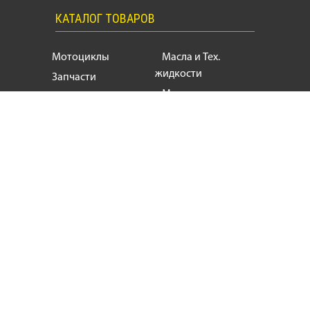
КАТАЛОГ ТОВАРОВ
Мотоциклы
Масла и Тех.
жидкости
Запчасти
Моторезина
Расходники
Мотоэкипировка
Аксессуары
Мотозапчасти, продажа и ремонт
мотоциклов
и
скутеров
+38
(063) 624 17 55
motogin1987@gmail.com