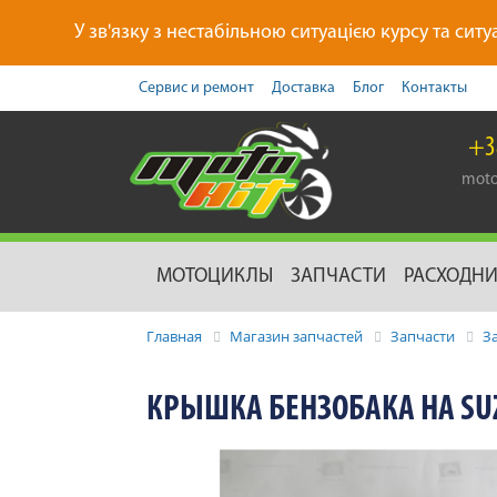
У зв'язку з нестабільною ситуацією курсу та ситу
Сервис и ремонт
Доставка
Блог
Контакты
+3
moto
МОТОЦИКЛЫ
ЗАПЧАСТИ
РАСХОДН
Главная
Магазин запчастей
Запчасти
З
КРЫШКА БЕНЗОБАКА НА SUZU