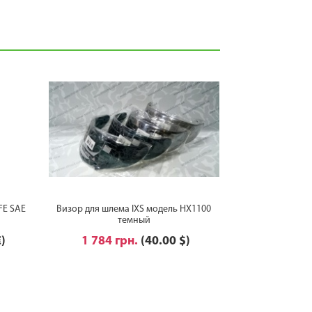
FE SAE
Визор для шлема IXS модель HX1100
темный
€)
1 784 грн.
(40.00 $)