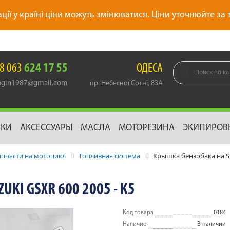
ації у країні ціни можуть змінюватися. Ціни уточнюйте за
8 063
624 17 55
ОДЕСА
gin1987@gmail.com
пр. Небесної Сотні, 83А
ИКИ
АКСЕССУАРЫ
МАСЛА
МОТОРЕЗИНА
ЭКИПИРОВ
апчасти на мотоцикл
Топливная система
Крышка бензобака на Su
KI GSXR 600 2005 - K5
Код товара
0184
Наличие
В наличии