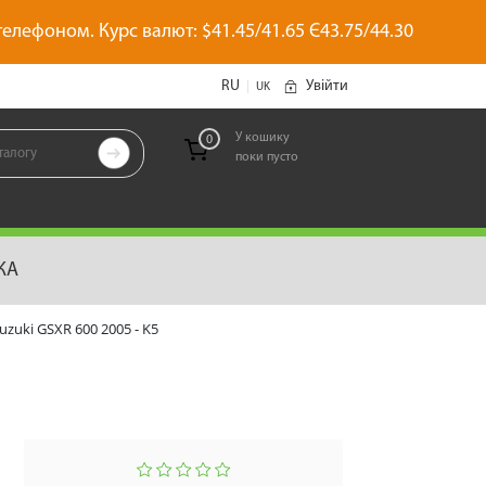
 телефоном. Курс валют: $41.45/41.65 Є43.75/44.30
RU
Увійти
|
UK
У кошику
0

поки пусто
позиций
КА
zuki GSXR 600 2005 - K5