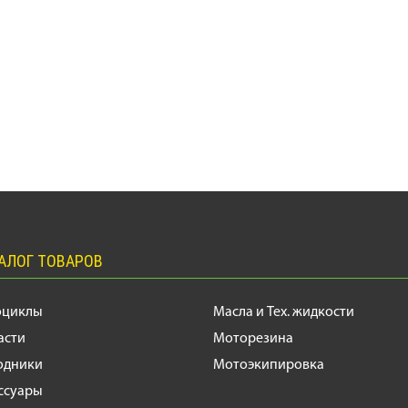
АЛОГ ТОВАРОВ
оциклы
Масла и Тех. жидкости
асти
Моторезина
одники
Мотоэкипировка
ссуары