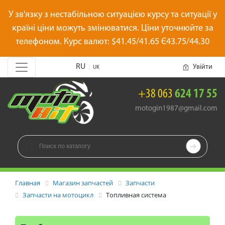
У зв'язку з нестабільною ситуацією курсу та ситуації у
країні ціни можуть змінюватися. Ціни уточнюйте за
телефоном. Курс валют: $41.45/41.65 Є43.75/44.30
RU
Увійти
|
UK
+38 063
624 17 55
motogin1987@gmail.com

Главная
Магазин запчастей
Запчасти
Запчасти на мотоцикл
Топливная система