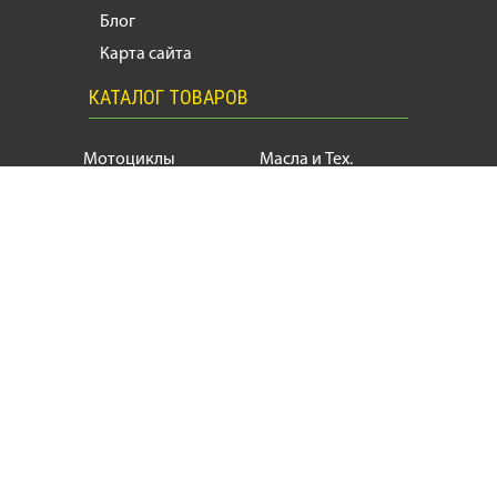
Блог
Карта сайта
КАТАЛОГ ТОВАРОВ
Мотоциклы
Масла и Тех.
жидкости
Запчасти
Моторезина
Расходники
Мотоэкипировка
Аксессуары
Мотозапчасти, продажа и ремонт
мотоциклов
и
скутеров
+38
(063) 624 17 55