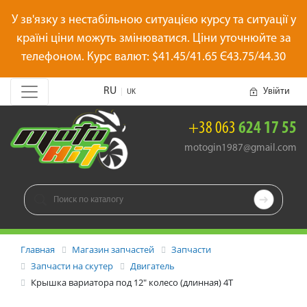
У зв'язку з нестабільною ситуацією курсу та ситуації у
країні ціни можуть змінюватися. Ціни уточнюйте за
телефоном. Курс валют: $41.45/41.65 Є43.75/44.30
RU
Увійти
|
UK
+38 063
624 17 55
motogin1987@gmail.com

Главная
Магазин запчастей
Запчасти
Запчасти на скутер
Двигатель
Крышка вариатора под 12" колесо (длинная) 4Т