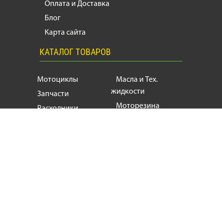
Оплата и Доставка
Блог
Карта сайта
КАТАЛОГ ТОВАРОВ
Мотоциклы
Масла и Тех.
жидкости
Запчасти
Моторезина
Расходники
Мотоэкипировка
Аксессуары
Мотозапчасти, продажа и ремонт
мотоциклов
и
скутеров
+38
(063) 624 17 55