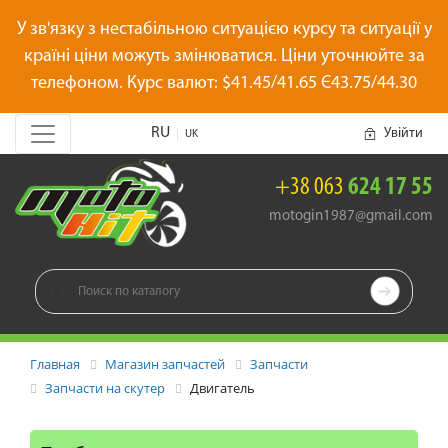
У зв'язку з нестабільною ситуацією курсу та ситуації у
країні ціни можуть змінюватися. Ціни уточнюйте за
телефоном. Курс валют: $41.45/41.65 Є43.75/44.30
RU
Увійти
|
UK
+38 063
624 17 55
motogin1987@gmail.com

Главная
Магазин запчастей
Запчасти
Запчасти на скутер
Двигатель