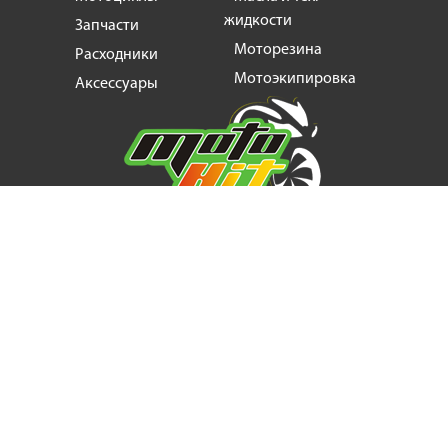
жидкости
Запчасти
Моторезина
Расходники
Мотоэкипировка
Аксессуары
Мотозапчасти, продажа и ремонт
мотоциклов
и
скутеров
+38
(063) 624 17 55
motogin1987@gmail.com
©2022 MotoHit