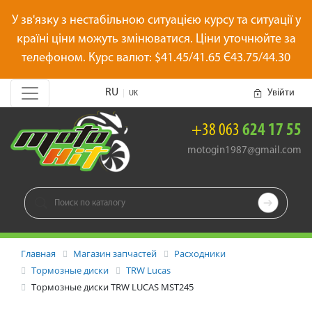
У зв'язку з нестабільною ситуацією курсу та ситуації у
країні ціни можуть змінюватися. Ціни уточнюйте за
телефоном. Курс валют: $41.45/41.65 Є43.75/44.30
RU
Увійти
|
UK
+38 063
624 17 55
motogin1987@gmail.com

Главная
Магазин запчастей
Расходники
Тормозные диски
TRW Lucas
Тормозные диски TRW LUCAS MST245