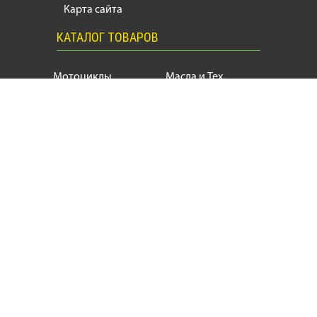
Карта сайта
КАТАЛОГ ТОВАРОВ
Мотоциклы
Масла и Тех.
жидкости
Запчасти
Моторезина
Расходники
Мотоэкипировка
Аксессуары
Мотозапчасти, продажа и ремонт
мотоциклов
и
скутеров
+38
(063) 624 17 55
motogin1987@gmail.com