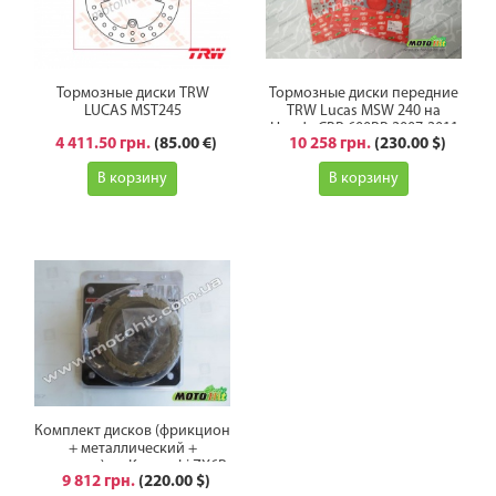
Тормозные диски TRW
Тормозные диски передние
LUCAS MST245
TRW Lucas MSW 240 на
Honda CBR 600RR 2007-2011
4 411.50 грн.
(85.00 €)
10 258 грн.
(230.00 $)
В корзину
В корзину
Комплект дисков (фрикцион
+ металлический +
пружины) на Kawasaki ZX6R
9 812 грн.
(220.00 $)
07-08 Lucas