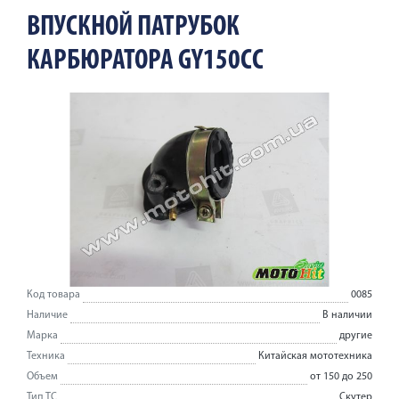
ВПУСКНОЙ ПАТРУБОК
КАРБЮРАТОРА GY150CC
Код товара
0085
Наличие
В наличии
Марка
другие
Техника
Китайская мототехника
Объем
от 150 до 250
Тип ТС
Скутер