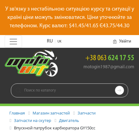
У зв'язку з нестабільною ситуацією курсу та ситуації у
країні ціни можуть змінюватися. Ціни уточнюйте за
телефоном. Курс валют: $41.45/41.65 Є43.75/44.30
RU
Увійти
|
UK
+38 063
624 17 55
motogin1987@gmail.com

Главная
Магазин запчастей
Запчасти
Запчасти на скутер
Двигатель
Впускной патрубок карбюратора GY150cc