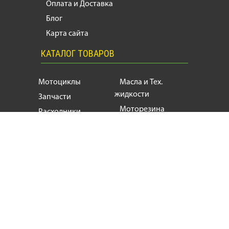
Оплата и Доставка
Блог
Карта сайта
КАТАЛОГ ТОВАРОВ
Мотоциклы
Масла и Тех.
жидкости
Запчасти
Моторезина
Расходники
Мотоэкипировка
Аксессуары
Мотозапчасти, продажа и ремонт
мотоциклов
и
скутеров
+38
(063) 624 17 55