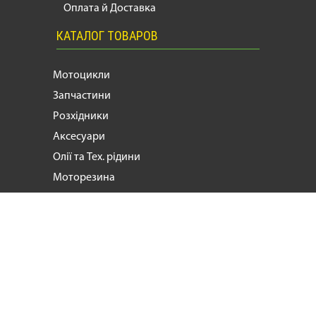
Оплата й Доставка
КАТАЛОГ ТОВАРОВ
Мотоцикли
Запчастини
Розхідники
Аксесуари
Олії та Тех. рідини
Моторезина
Мотоекіпірування
Мотозапчастини, продаж та ремонт
мотоциклів
й
скутерів