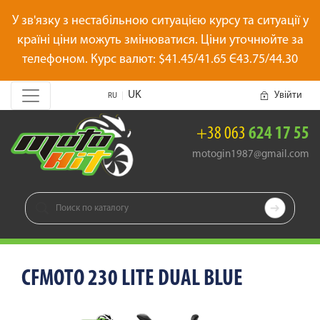
У зв'язку з нестабільною ситуацією курсу та ситуації у
країні ціни можуть змінюватися. Ціни уточнюйте за
телефоном. Курс валют: $41.45/41.65 Є43.75/44.30
UK
Увійти
|
RU
+38 063
624 17 55
motogin1987@gmail.com

CFMOTO 230 LITE DUAL BLUE