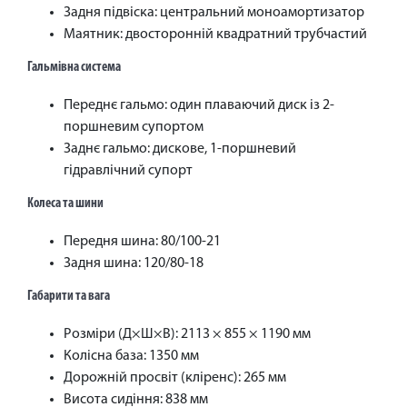
Задня підвіска: центральний моноамортизатор
Маятник: двосторонній квадратний трубчастий
Гальмівна система
Переднє гальмо: один плаваючий диск із 2-
поршневим супортом
Заднє гальмо: дискове, 1-поршневий
гідравлічний супорт
Колеса та шини
Передня шина: 80/100-21
Задня шина: 120/80-18
Габарити та вага
Розміри (Д×Ш×В): 2113 × 855 × 1190 мм
Колісна база: 1350 мм
Дорожній просвіт (кліренс): 265 мм
Висота сидіння: 838 мм