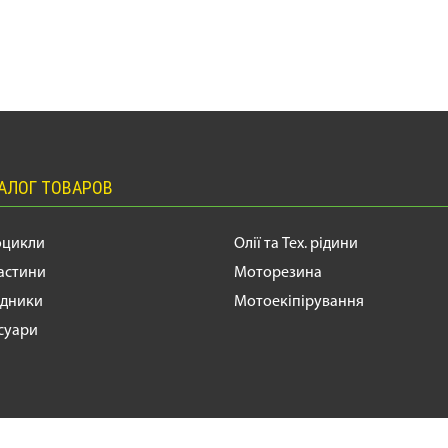
АЛОГ ТОВАРОВ
цикли
Олії та Тех. рідини
астини
Моторезина
ідники
Мотоекіпірування
суари