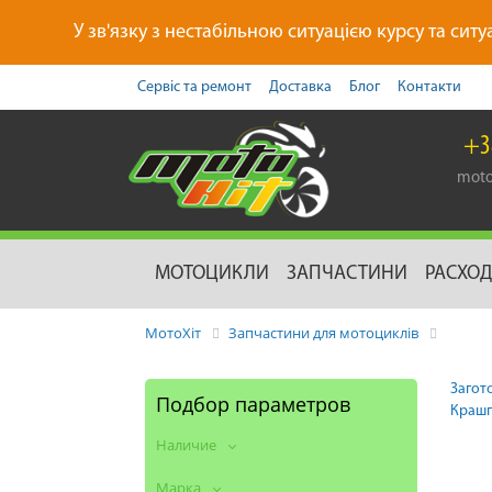
У зв'язку з нестабільною ситуацією курсу та ситу
Сервіс та ремонт
Доставка
Блог
Контакти
+3
moto
МОТОЦИКЛИ
ЗАПЧАСТИНИ
РАСХО
МотоХіт
Запчастини для мотоциклів
Загот
Подбор параметров
Краш
Наличие
Марка