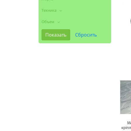
Техника
Объем
М
кріп