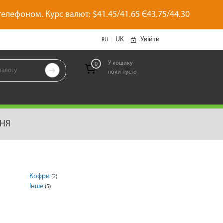
 телефоном. Курс валют: $41.45/41.65 Є43.75/44.30
UK
Увійти
|
RU
У кошику
0

поки пусто
позиций
ННЯ
Кофри
(2)
Інше
(5)