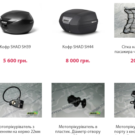
Кофр SHAD SH39
Кофр SHAD SH44
Сітка н
пасажира ч
5 600 грн.
8 000 грн.
2
отопрікуріватель з
Мотопрікуріватель в
Мотопріку
ленням на кермо 22мм
пластик. Діаметр отвору
порту з к