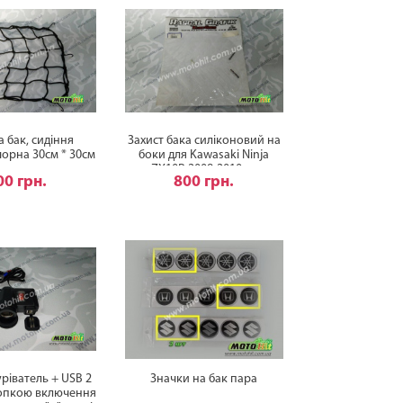
а бак, сидіння
Захист бака силіконовий на
орна 30см * 30см
боки для Kawasaki Ninja
ZX10R 2008-2010г.в.
00 грн.
800 грн.
ріватель + USB 2
Значки на бак пара
нопкою включення