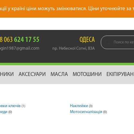
ації у країні ціни можуть змінюватися. Ціни уточнюйте за
8 063
624 17 55
ОДЕСА
gin1987@gmail.com
пр. Небесної Сотні, 83А
ДНИКИ
АКСЕСУАРИ
МАСЛА
МОТОШИНИ
ЕКІПІРУВА
овки ключів
Наклейки
(1)
(3)
педи
Мотосигналізація
(0)
(0)