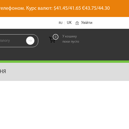
 телефоном. Курс валют: $41.45/41.65 Є43.75/44.30
UK
Увійти
|
RU
У кошику
0

поки пусто
позиций
ННЯ