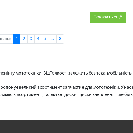
Показать ещё
ницы:
1
2
3
4
5
...
8
юнінгу мототехніки. Від їх якості залежить безпека, мобільність 
ропонує великий асортимент запчастин для мототехніки. У нас 
охімію в асортименті, гальмівні диски і диски зчеплення і ще біл