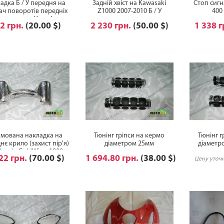
адка Б / У передня на
Задній хвіст на Kawasaki
Стоп сигн
ач поворотів передніх
Z1000 2007-2010 Б / У
400 
а мотоцикл Yamaha
2 грн.
(20.00 $)
2 230 грн.
(50.00 $)
1 338 
gStar 400/650 Classic
мована накладка на
Тюнінг гріпси на кермо
Тюнінг г
нє крило (захист пір'я)
діаметром 25мм
діаметро
Honda GoldWing 1800
ко
22 грн.
(70.00 $)
1 694.80 грн.
(38.00 $)
2007. Без AirBag
Цену уточ