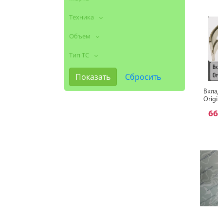
Техника
Объем
Тип ТС
Вкла
Orig
66