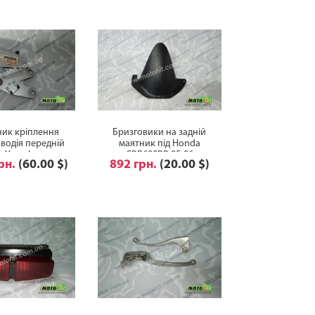
ник кріплення
Бризговики на задній
 водія передній
маятник під Honda
а Yamaha номер
CBR600RR 05-06
грн.
(60.00 $)
892 грн.
(20.00 $)
- 27443-10