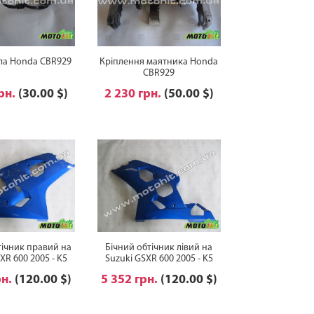
ла Honda CBR929
Кріплення маятника Honda
CBR929
грн.
(30.00 $)
2 230 грн.
(50.00 $)
тічник правий на
Бічний обтічник лівий на
XR 600 2005 - K5
Suzuki GSXR 600 2005 - K5
рн.
(120.00 $)
5 352 грн.
(120.00 $)