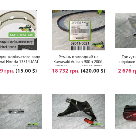
диш колінчатого валу
Ремінь приводний на
Трикут
inal Honda 13314-MAL-
Kawasaki Vulcan 900 з 2006-
підніжки
601
2019 Оригінал 59011-0021
правий н
9 грн.
(15.00 $)
18 732 грн.
(420.00 $)
2 676 
5VX