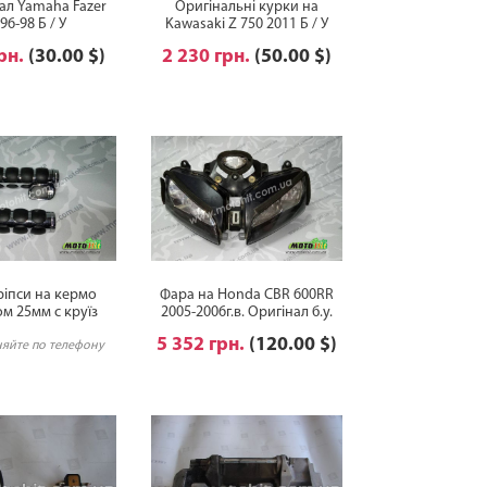
ал Yamaha Fazer
Оригінальні курки на
96-98 Б / У
Kawasaki Z 750 2011 Б / У
грн.
(30.00 $)
2 230 грн.
(50.00 $)
ріпси на кермо
Фара на Honda CBR 600RR
м 25мм c круїз
2005-2006г.в. Оригінал б.у.
нтролем
5 352 грн.
(120.00 $)
няйте по телефону