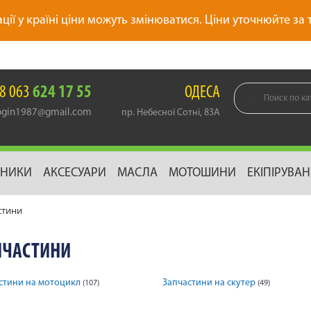
ації у країні ціни можуть змінюватися. Ціни уточнюйте за
8 063
624 17 55
ОДЕСА
gin1987@gmail.com
пр. Небесної Сотні, 83А
ДНИКИ
АКСЕСУАРИ
МАСЛА
МОТОШИНИ
ЕКІПІРУВА
стини
ПЧАСТИНИ
стини на мотоцикл
Запчастини на скутер
(107)
(49)