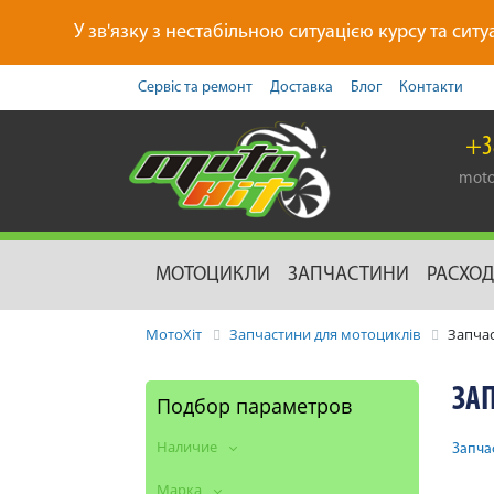
У зв'язку з нестабільною ситуацією курсу та ситу
Сервіс та ремонт
Доставка
Блог
Контакти
+3
moto
МОТОЦИКЛИ
ЗАПЧАСТИНИ
РАСХО
МотоХіт
Запчастини для мотоциклів
Запча
ЗА
Подбор параметров
Наличие
Запча
Марка