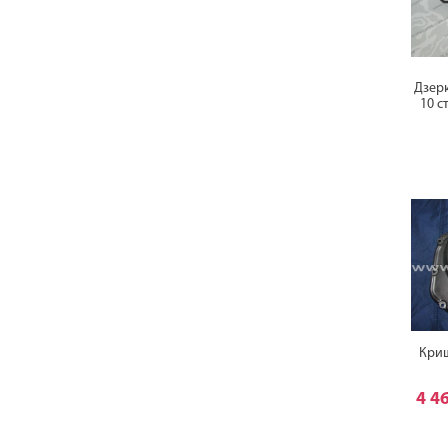
Дзерк
10 с
Криш
4 4