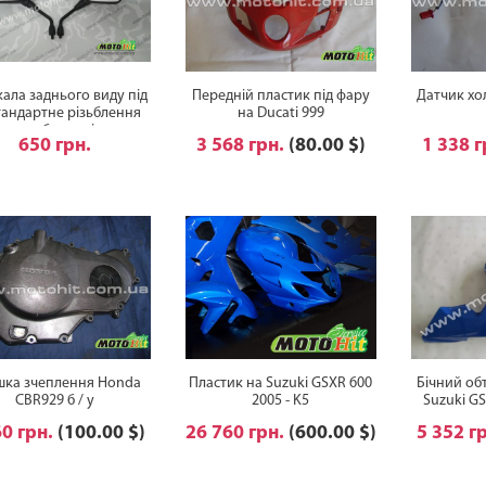
ала заднього виду під
Передній пластик під фару
Датчик хо
тандартне різьблення
на Ducati 999
ромбовидні
650 грн.
3 568 грн.
(80.00 $)
1 338 
ка зчеплення Honda
Пластик на Suzuki GSXR 600
Бічний об
CBR929 б / у
2005 - K5
Suzuki GS
60 грн.
(100.00 $)
26 760 грн.
(600.00 $)
5 352 г