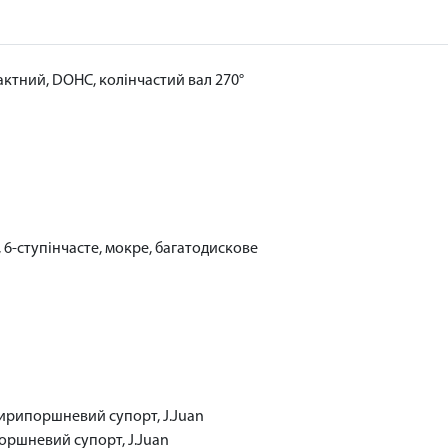
актний, DOHC, колінчастий вал 270°
 6-ступінчасте, мокре, багатодискове
тирипоршневий супорт, J.Juan
оршневий супорт, J.Juan