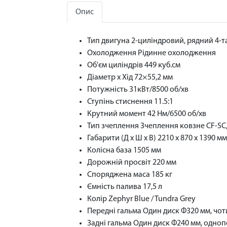
Опис
Тип двигуна 2-циліндровий, рядний 4-т
Охолодження Рідинне охолодження
Об'єм циліндрів 449 куб.см
Діаметр х Хід 72×55,2 мм
Потужнiсть 31кВт/8500 об/хв
Ступінь стиснення 11.5:1
Крутний момент 42 Нм/6500 об/хв
Тип зчеплення Зчеплення ковзне CF-SC,
Габарити (Д x Ш x В) 2210 x 870 x 1390 мм
Колісна база 1505 мм
Дорожній просвіт 220 мм
Споряджена маса 185 кг
Ємність палива 17,5 л
Колір Zephyr Blue / Tundra Grey
Передні гальма Один диск Φ320 мм, чо
Задні гальма Один диск Φ240 мм, одноп