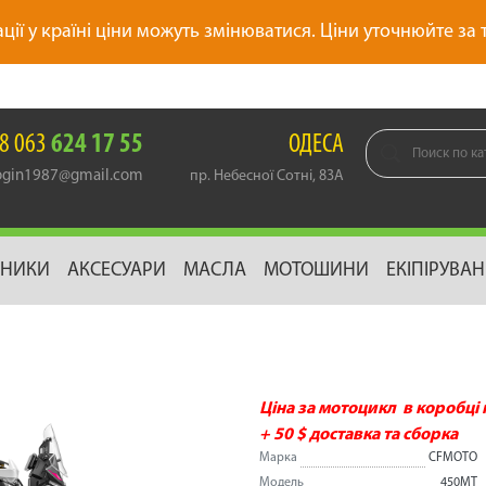
ації у країні ціни можуть змінюватися. Ціни уточнюйте за
8 063
624 17 55
ОДЕСА
gin1987@gmail.com
пр. Небесної Сотні, 83А
ДНИКИ
АКСЕСУАРИ
МАСЛА
МОТОШИНИ
ЕКІПІРУВА
Ціна за мотоцикл в коробці н
+ 50 $ доставка та сборка
Марка
CFMOTO
Модель
450МТ