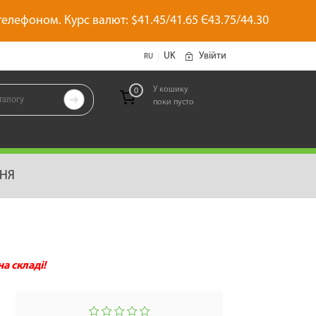
 телефоном. Курс валют: $41.45/41.65 Є43.75/44.30
UK
Увійти
|
RU
У кошику
0

поки пусто
позиций
ННЯ
а складі!