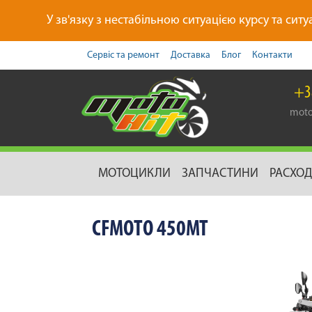
У зв'язку з нестабільною ситуацією курсу та ситу
Сервіс та ремонт
Доставка
Блог
Контакти
+3
moto
МОТОЦИКЛИ
ЗАПЧАСТИНИ
РАСХО
CFMOTO 450MT