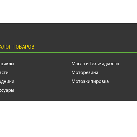
АЛОГ ТОВАРОВ
оциклы
Масла и Тех. жидкости
асти
Моторезина
одники
Мотоэкипировка
ссуары