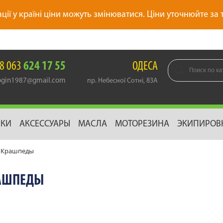
ації у країні ціни можуть змінюватися. Ціни уточнюйте за
8 063
624 17 55
ОДЕСА
gin1987@gmail.com
пр. Небесної Сотні, 83А
ИКИ
АКСЕССУАРЫ
МАСЛА
МОТОРЕЗИНА
ЭКИПИРОВ
Крашпеды
АШПЕДЫ