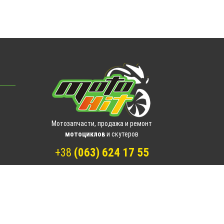
Мотозапчасти, продажа и ремонт
мотоциклов
и скутеров
+38
(063) 624 17 55
motogin1987@gmail.com