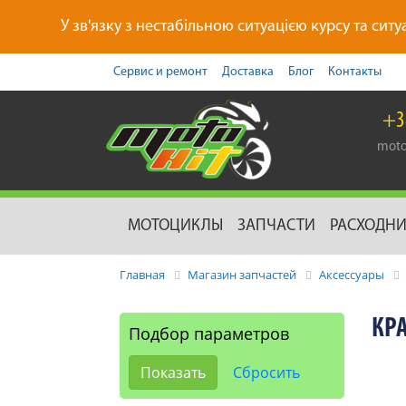
У зв'язку з нестабільною ситуацією курсу та ситу
Сервис и ремонт
Доставка
Блог
Контакты
+3
moto
МОТОЦИКЛЫ
ЗАПЧАСТИ
РАСХОДН
Главная
Магазин запчастей
Аксессуары
КР
Подбор параметров