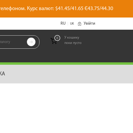
 телефоном. Курс валют: $41.45/41.65 Є43.75/44.30
RU
Увійти
|
UK
У кошику
0

поки пусто
позиций
КА