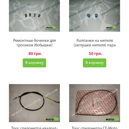
Ремонтные боченки для
Колпачки на нипеля
тросиков (бобышки)
(заглушки нипеля) пара
80 грн.
50 грн.
В корзину
В корзину
Трос спидометра квадрат-
Трос спидометра CF-Moto