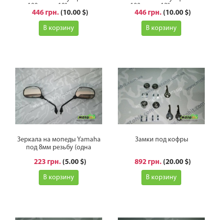
100сс под 10" колесо
100сс под 12" колесо
446 грн.
(10.00 $)
446 грн.
(10.00 $)
В корзину
В корзину
Зеркала на мопеды Yamaha
Замки под кофры
под 8мм резьбу (одна
стандартная другая
223 грн.
(5.00 $)
892 грн.
(20.00 $)
обратная резьбы)
В корзину
В корзину