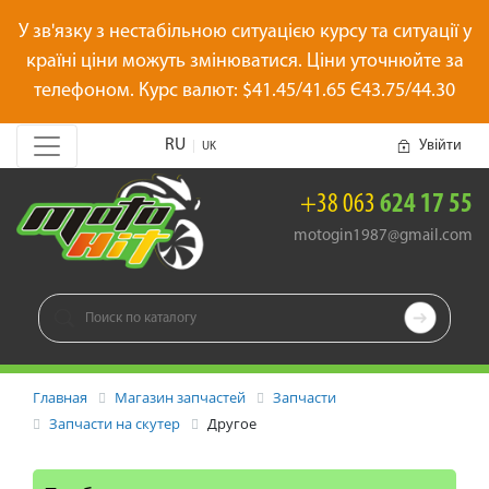
У зв'язку з нестабільною ситуацією курсу та ситуації у
країні ціни можуть змінюватися. Ціни уточнюйте за
телефоном. Курс валют: $41.45/41.65 Є43.75/44.30
RU
Увійти
|
UK
+38 063
624 17 55
motogin1987@gmail.com

Главная
Магазин запчастей
Запчасти
Запчасти на скутер
Другое