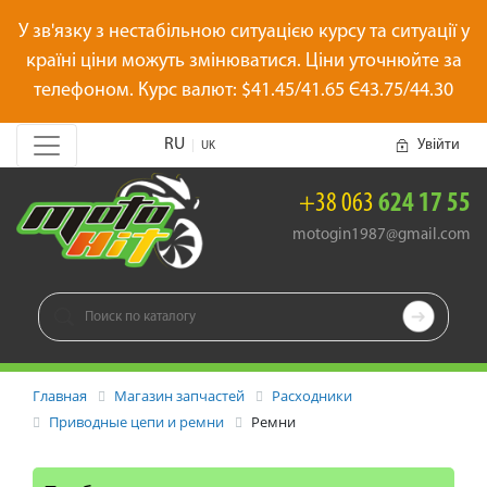
У зв'язку з нестабільною ситуацією курсу та ситуації у
країні ціни можуть змінюватися. Ціни уточнюйте за
телефоном. Курс валют: $41.45/41.65 Є43.75/44.30
RU
Увійти
|
UK
+38 063
624 17 55
motogin1987@gmail.com

Главная
Магазин запчастей
Расходники
Приводные цепи и ремни
Ремни