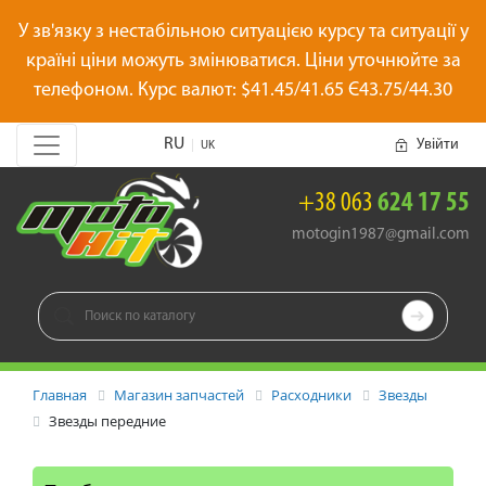
У зв'язку з нестабільною ситуацією курсу та ситуації у
країні ціни можуть змінюватися. Ціни уточнюйте за
телефоном. Курс валют: $41.45/41.65 Є43.75/44.30
RU
Увійти
|
UK
+38 063
624 17 55
motogin1987@gmail.com

Главная
Магазин запчастей
Расходники
Звезды
Звезды передние