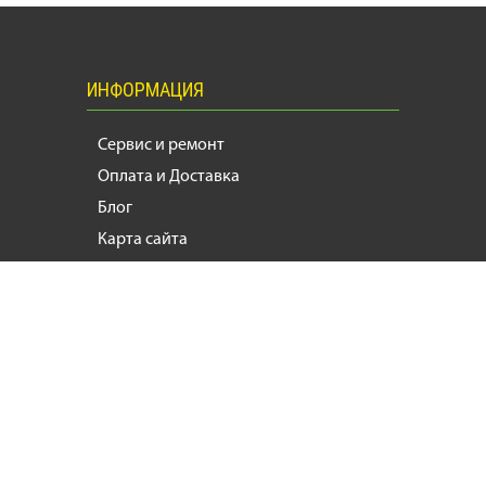
ИНФОРМАЦИЯ
Сервис и ремонт
Оплата и Доставка
Блог
Карта сайта
КАТАЛОГ ТОВАРОВ
Мотоциклы
Масла и Тех.
жидкости
Запчасти
Моторезина
Расходники
Мотоэкипировка
Аксессуары