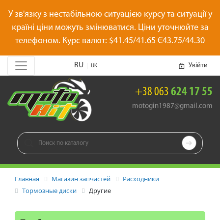
У зв'язку з нестабільною ситуацією курсу та ситуації у
країні ціни можуть змінюватися. Ціни уточнюйте за
телефоном. Курс валют: $41.45/41.65 Є43.75/44.30
RU
Увійти
|
UK
+38 063
624 17 55
motogin1987@gmail.com

Главная
Магазин запчастей
Расходники
Тормозные диски
Другие