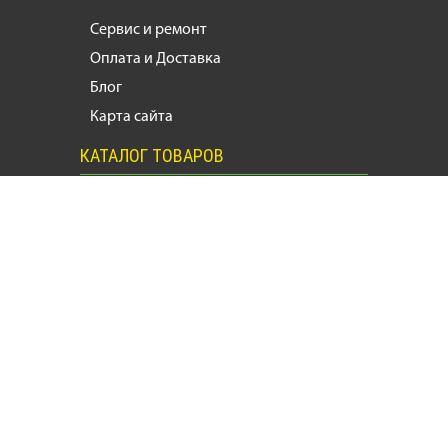
Сервис и ремонт
Оплата и Доставка
Блог
Карта сайта
КАТАЛОГ ТОВАРОВ
Мотоциклы
Масла и Тех.
жидкости
Запчасти
Моторезина
Расходники
Мотоэкипировка
Аксессуары
Мотозапчасти, продажа и ремонт
мотоциклов
и