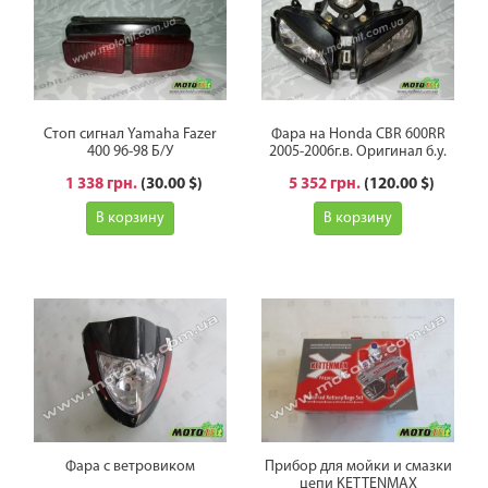
Стоп сигнал Yamaha Fazer
Фара на Honda CBR 600RR
‎400 96-98 Б/У
2005-2006г.в. Оригинал б.у.
1 338 грн.
(30.00 $)
5 352 грн.
(120.00 $)
В корзину
В корзину
Фара с ветровиком
Прибор для мойки и смазки
цепи KETTENMAX