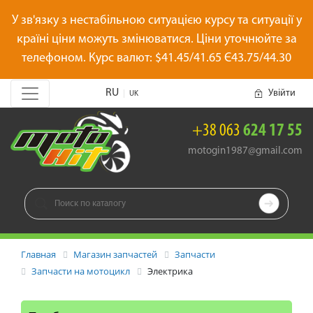
У зв'язку з нестабільною ситуацією курсу та ситуації у
країні ціни можуть змінюватися. Ціни уточнюйте за
телефоном. Курс валют: $41.45/41.65 Є43.75/44.30
RU
Увійти
|
UK
+38 063
624 17 55
motogin1987@gmail.com

Главная
Магазин запчастей
Запчасти
Запчасти на мотоцикл
Электрика